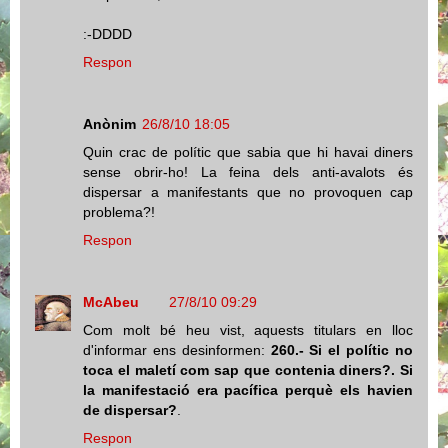
:-DDDD
Respon
Anònim
26/8/10 18:05
Quin crac de polític que sabia que hi havai diners
sense obrir-ho! La feina dels anti-avalots és
dispersar a manifestants que no provoquen cap
problema?!
Respon
McAbeu
27/8/10 09:29
Com molt bé heu vist, aquests titulars en lloc
d'informar ens desinformen:
260.- Si el polític no
toca el maletí com sap que contenia diners?. Si
la manifestació era pacífica perquè els havien
de dispersar?
.
Respon