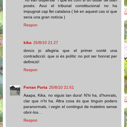
"no van dispersar" i què és com si un titular de diari
posés: Avui el tribunal constitucional no ha
impugnat cap llei catalana ( bé en aquest cas sí que
seria una gran notícia )
Respon
kika
25/8/10 21:27
doncs jo afegiria que el primer conté una
contradicció: que si és polític no pot ser honrat per
definició!
Respon
Ferran Porta
25/8/10 21:51
Aaapa, Kika, no siguis tan dura! N'hi ha, d'honrats,
clar que n'hi ha. Altra cosa és que tinguin poders
paranormals, i vegin el contingut de maletins sense
obrir-los...
Respon