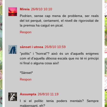
Mireia
26/8/10 10:10
Podrien, sense cap mena de problema, ser reals
del tot perquè, certament, el nivell de rigorositat de
la premsa ha caigut en picat.
Respon
sànset i utnoa
26/8/10 10:59
"polític" i "honrat"? això és un d'aquells enigmes
com el d'aquella
ditxosa
escala que no té ni principi
ni final o alguna cosa així!
*Sànset*
Respon
Assumpta
26/8/10 11:19
I si el polític tenia poders mentals? Sempre
malpensant, eh?