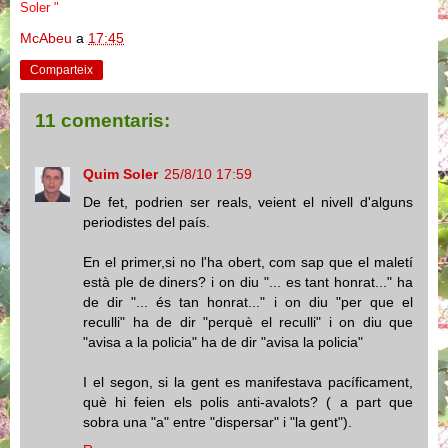
Soler "
McAbeu
a
17:45
Comparteix
11 comentaris:
Quim Soler
25/8/10 17:59
De fet, podrien ser reals, veient el nivell d'alguns
periodistes del país.
En el primer,si no l'ha obert, com sap que el maletí
està ple de diners? i on diu "... es tant honrat..." ha
de dir "... és tan honrat..." i on diu "per que el
reculli" ha de dir "perquè el reculli" i on diu que
"avisa a la policia" ha de dir "avisa la policia"
I el segon, si la gent es manifestava pacíficament,
què hi feien els polis anti-avalots? ( a part que
sobra una "a" entre "dispersar" i "la gent").