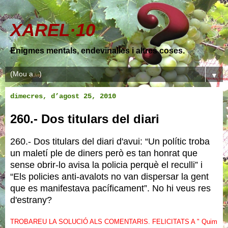
XAREL·10
Enigmes mentals, endevinalles i altres coses.
▼
dimecres, d’agost 25, 2010
260.- Dos titulars del diari
260.- Dos titulars del diari d'avui: “Un polític troba
un maletí ple de diners però es tan honrat que
sense obrir-lo avisa la policia perquè el reculli” i
“Els policies anti-avalots no van dispersar la gent
que es manifestava pacíficament”. No hi veus res
d'estrany?
TROBAREU LA SOLUCIÓ ALS COMENTARIS. FELICITATS A " Quim