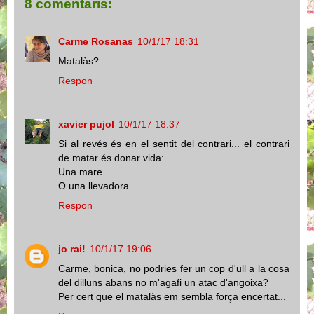
8 comentaris:
Carme Rosanas
10/1/17 18:31
Matalàs?
Respon
xavier pujol
10/1/17 18:37
Si al revés és en el sentit del contrari... el contrari
de matar és donar vida:
Una mare.
O una llevadora.
Respon
jo rai!
10/1/17 19:06
Carme, bonica, no podries fer un cop d'ull a la cosa
del dilluns abans no m'agafi un atac d'angoixa?
Per cert que el matalàs em sembla força encertat...