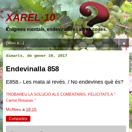
XAREL·10
Enigmes mentals, endevinalles i altres coses.
▼
dimarts, de gener 10, 2017
Endevinalla 858
E858.- Les mata al revés. / No endevines què és?
TROBAREU LA SOLUCIÓ ALS COMENTARIS. FELICITATS A "
Carme Rosanas "
McAbeu
a
18:15
Comparteix