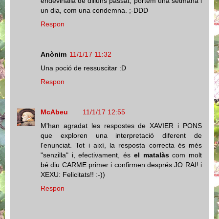
endevinalla de dilluns passat, portem una setmana i
un dia, com una condemna. ;-DDD
Respon
Anònim
11/1/17 11:32
Una poció de ressuscitar :D
Respon
McAbeu
11/1/17 12:55
M'han agradat les respostes de XAVIER i PONS
que exploren una interpretació diferent de
l'enunciat. Tot i així, la resposta correcta és més
"senzilla" i, efectivament, és
el matalàs
com molt
bé diu CARME primer i confirmen després JO RAI! i
XEXU: Felicitats!! :-))
Respon